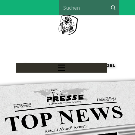
LÖWEN HANDBALL - EIN TEAM, EIN ZIEL