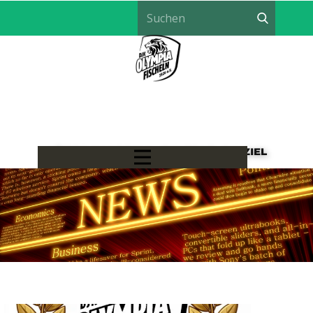
LÖWEN HANDBALL - EIN TEAM, EIN ZIEL