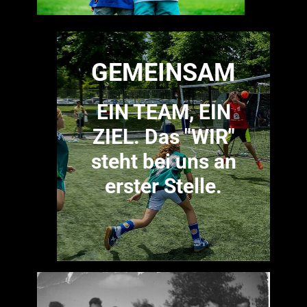
GEMEINSAM
EIN TEAM, EIN
ZIEL. Das "WIR"
steht bei uns an
erster Stelle.