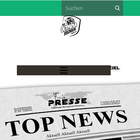
LÖWEN HANDBALL - EIN TEAM, EIN ZIEL