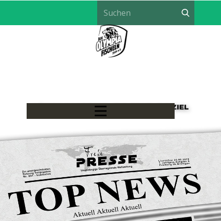
LÖWEN HANDBALL - EIN TEAM, EIN ZIEL