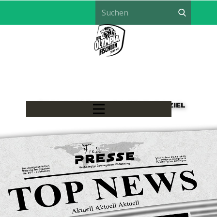
LÖWEN HANDBALL - EIN TEAM, EIN ZIEL