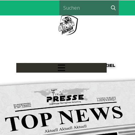
LÖWEN HANDBALL - EIN TEAM, EIN ZIEL