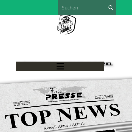
LÖWEN HANDBALL - EIN TEAM, EIN ZIEL