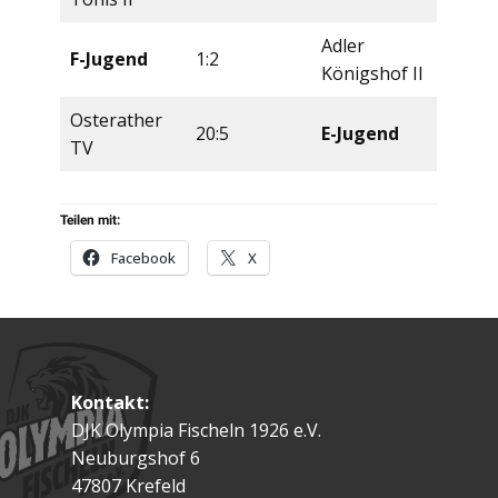
Adler
F-Jugend
1:2
Königshof II
Osterather
20:5
E-Jugend
TV
Teilen mit:
Facebook
X
Kontakt:
DJK Olympia Fischeln 1926 e.V.
Neuburgshof 6
47807 Krefeld