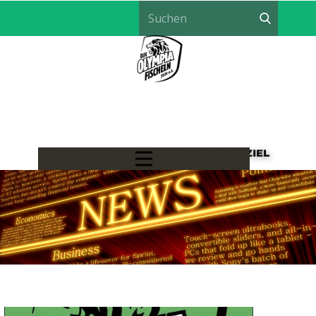
LÖWEN HANDBALL - EIN TEAM, EIN ZIEL