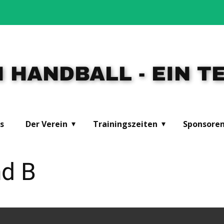
 HANDBALL - EIN TE
s
Der Verein
Trainingszeiten
Sponsore
nd B