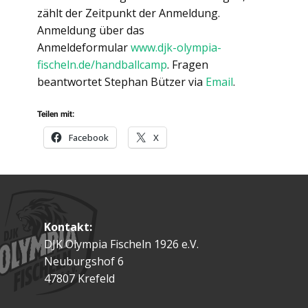
zählt der Zeitpunkt der Anmeldung.
Anmeldung über das
Anmeldeformular
www.djk-olympia-
fischeln.de/handballcamp
. Fragen
beantwortet Stephan Bützer via
Email
.
Teilen mit:
Facebook
X
Kontakt:
DJK Olympia Fischeln 1926 e.V.
Neuburgshof 6
47807 Krefeld