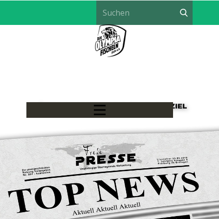
LÖWEN HANDBALL - EIN TEAM, EIN ZIEL