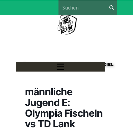
LÖWEN HANDBALL - EIN TEAM, EIN ZIEL
männliche
Jugend E:
Olympia Fischeln
vs TD Lank