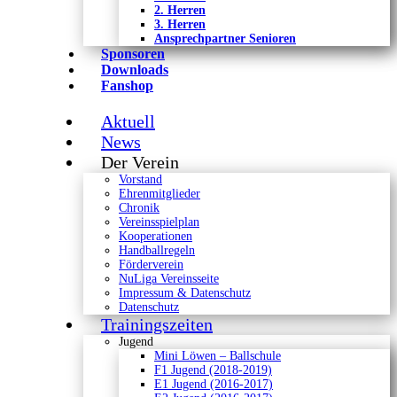
2. Herren
3. Herren
Ansprechpartner Senioren
Sponsoren
Downloads
Fanshop
Aktuell
News
Der Verein
Vorstand
Ehrenmitglieder
Chronik
Vereinsspielplan
Kooperationen
Handballregeln
Förderverein
NuLiga Vereinsseite
Impressum & Datenschutz
Datenschutz
Trainingszeiten
Jugend
Mini Löwen – Ballschule
F1 Jugend (2018-2019)
E1 Jugend (2016-2017)