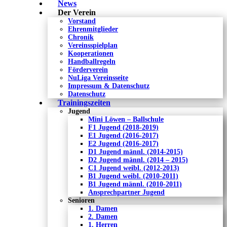
News
Der Verein
Vorstand
Ehrenmitglieder
Chronik
Vereinsspielplan
Kooperationen
Handballregeln
Förderverein
NuLiga Vereinsseite
Impressum & Datenschutz
Datenschutz
Trainingszeiten
Jugend
Mini Löwen – Ballschule
F1 Jugend (2018-2019)
E1 Jugend (2016-2017)
E2 Jugend (2016-2017)
D1 Jugend männl. (2014-2015)
D2 Jugend männl. (2014 – 2015)
C1 Jugend weibl. (2012-2013)
B1 Jugend weibl. (2010-2011)
B1 Jugend männl. (2010-2011)
Ansprechpartner Jugend
Senioren
1. Damen
2. Damen
1. Herren