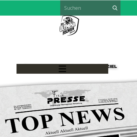
LÖWEN HANDBALL - EIN TEAM, EIN ZIEL