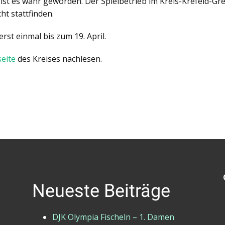
 ist es wahr geworden. Der Spielbetrieb im Kreis-Krefeld-G
ht stattfinden.
rst einmal bis zum 19. April.
eite
des Kreises nachlesen.
Neueste Beiträge
DJK Olympia Fischeln – 1. Damen