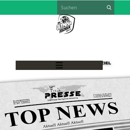
LÖWEN HANDBALL - EIN TEAM, EIN ZIEL