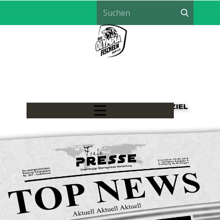
LÖWEN HANDBALL - EIN TEAM, EIN ZIEL